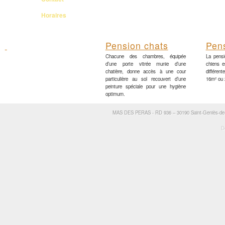
Horaires
Pension chats
Pen
Chacune des chambres, équipée
La pensi
d’une porte vitrée munie d’une
chiens 
chatière, donne accès à une cour
différen
particulière au sol recouvert d’une
16m² ou 
peinture spéciale pour une hygiène
optimum.
MAS DES PERAS - RD 936 – 30190 Saint-Geniès-de-M
D